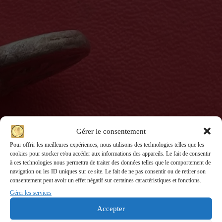
ROYAUME LAGIDE - PTOLÉMÉE X ALEXANDRE Ier
Gérer le consentement
CLÉOPÂTRE III Tétradrachme
Pour offrir les meilleures expériences, nous utilisons des technologies telles que les
ROYAUME LAGIDE – PTOLÉMÉE X ALEXANDRE Ier
cookies pour stocker et/ou accéder aux informations des appareils. Le fait de consentir
CLÉOPÂTRE III Tétradrachme
à ces technologies nous permettra de traiter des données telles que le comportement de
navigation ou les ID uniques sur ce site. Le fait de ne pas consentir ou de retirer son
consentement peut avoir un effet négatif sur certaines caractéristiques et fonctions.
Gérer les services
Accepter