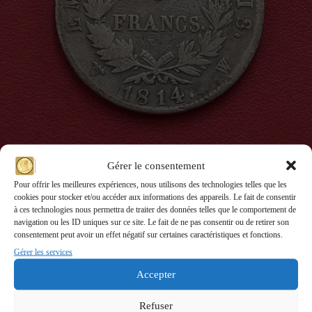
Gérer le consentement
5 Francs 1814 W au revers EMPIRE. (1)
5 Francs 1814 W au revers EMPIRE. (1)
Pour offrir les meilleures expériences, nous utilisons des technologies telles que les
cookies pour stocker et/ou accéder aux informations des appareils. Le fait de consentir
à ces technologies nous permettra de traiter des données telles que le comportement de
navigation ou les ID uniques sur ce site. Le fait de ne pas consentir ou de retirer son
consentement peut avoir un effet négatif sur certaines caractéristiques et fonctions.
Gérer les services
Accepter
Refuser